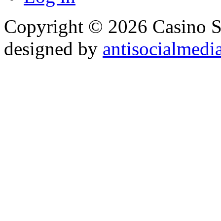
Copyright © 2026 Casino Se
designed by
antisocialmedi