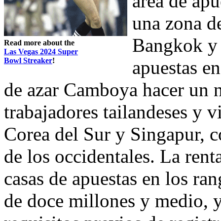
área de apu
una zona de
Bangkok y 
Read more about the
Las Vegas 2024 Super
Bowl Streaker
!
apuestas en
de azar Camboya hacer un n
trabajadores tailandeses y v
Corea del Sur y Singapur, c
de los occidentales. La rent
casas de apuestas en los ran
de doce millones y medio, y