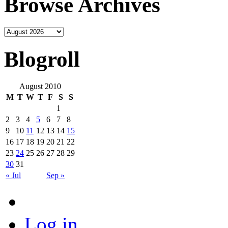
Browse Archives
Blogroll
August 2010
M
T
W
T
F
S
S
1
2
3
4
5
6
7
8
9
10
11
12
13
14
15
16
17
18
19
20
21
22
23
24
25
26
27
28
29
30
31
« Jul
Sep »
Log in