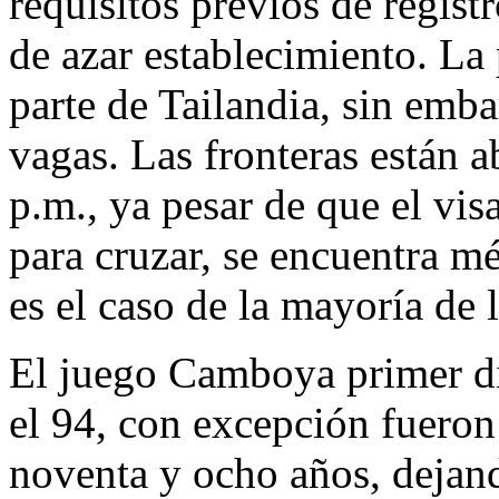
requisitos previos de regist
de azar establecimiento. La
parte de Tailandia, sin emba
vagas. Las fronteras están a
p.m., ya pesar de que el vi
para cruzar, se encuentra m
es el caso de la mayoría de 
El juego Camboya primer d
el 94, con excepción fueron
noventa y ocho años, dejando