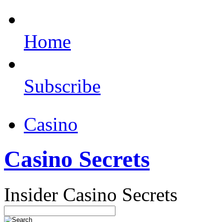
Home
Subscribe
Casino
Casino Secrets
Insider Casino Secrets