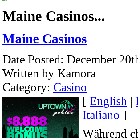
Maine Casinos...
Maine Casinos
Date Posted: December 20t
Written by Kamora
Category:
Casino
[
English
|
Italiano
]
Während ch